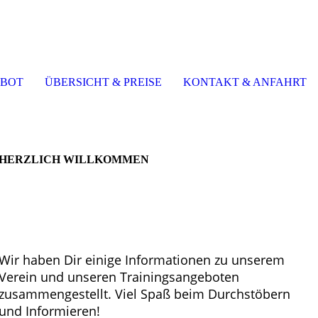
EBOT
ÜBERSICHT & PREISE
KONTAKT & ANFAHRT
__________________________________
HERZLICH WILLKOMMEN
Nach dem Motto
„Fitness mit Herz“
bieten wir
Dir in unserem Verein im Bereich Fitness,
Ausdauer und Entspannung eine Vielfalt an
Trainingseinheiten an, ergänzt durch Elemente der
Kampfkunst.
Wir haben Dir einige Informationen zu unserem
Verein und unseren Trainingsangeboten
zusammengestellt. Viel Spaß beim Durchstöbern
und Informieren!