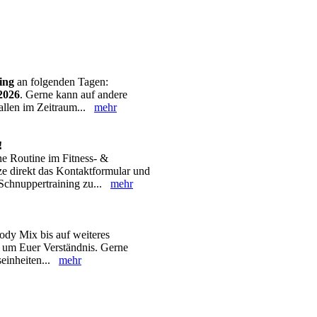
ing
an folgenden Tagen:
.2026
. Gerne kann auf andere
allen im Zeitraum...
mehr
!
ne Routine im Fitness- &
e direkt das Kontaktformular und
 Schnuppertraining zu...
mehr
ody Mix bis auf weiteres
n um Euer Verständnis. Gerne
gseinheiten...
mehr